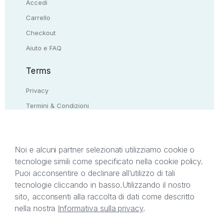
Accedi
Carrello
Checkout
Aiuto e FAQ
Terms
Privacy
Termini & Condizioni
Resi & rimborsi
Contattaci
Noi e alcuni partner selezionati utilizziamo cookie o
tecnologie simili come specificato nella cookie policy.
Il presente sito web è di proprietà di StreetLib S.r.l.
Puoi acconsentire o declinare all’utilizzo di tali
C.F. e P.IVA 05338720963. StreetLib S.r.l. è
tecnologie cliccando in basso.
Utilizzando il nostro
titolare di tutti i diritti di proprietà intellettuale
sito, acconsenti alla raccolta di dati come descritto
afferenti ai marchi, loghi e segni distintivi presenti
nella nostra
Informativa sulla privacy
.
sul sito web. Si invita l’utente a prendere visione
della privacy policy e delle condizioni relative ai