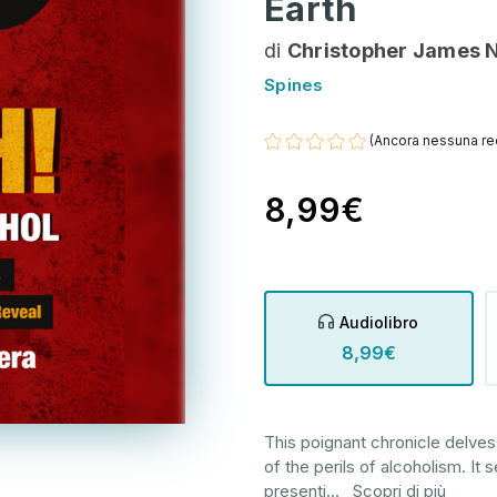
Earth
di
Christopher James 
Spines
(Ancora nessuna re
8,99€
Audiolibro
8,99€
This poignant chronicle delves 
of the perils of alcoholism. It
presenti
...
Scopri di più