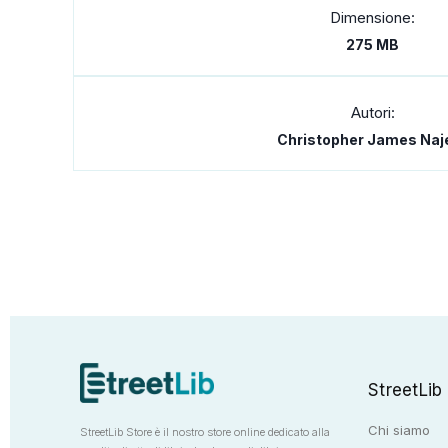
Dimensione:
275 MB
Autori:
Christopher James Naj
StreetLib
Chi siamo
StreetLib Store è il nostro store online dedicato alla